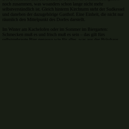
noch zusammen, was woanders schon lange nicht mehr
selbstverständlich ist. Gleich hinterm Kirchturm steht der Sudkessel
und daneben der dazugehörige Gasthof. Eine Einheit, die nicht nur
räumlich den Mittelpunkt des Dorfes darstellt.
Im Winter am Kachelofen oder im Sommer im Biergarten:
Schmecken muß es und frisch muß es sein – das gilt fürs
selbstgebraute Bier genauso wie für alles, was aus der Bräuhaus-
Küche kommt. Wenn das Umfeld stimmt, kommt der Rest von
alleine: Man trifft sich, kommt ins Gespräch, bleibt noch sitzen und
fühlt sich wohl.
Brauerei-Gasthof. Das ist Name, Programm und Verpflichtung. Und
das schon in der fünften Generation.
Deswegen findet man heute wie damals im Bräuhaus Ummendorf
das, was man von einer guten Brauereigaststätte erwartet: Neben
Speis‘ und Trank auch ein Zimmer für die Nacht, einen leckeren
Brand aus der hauseigenen Brennerei und vor allem das Gefühl, als
Gast willkommen zu sein.
Zur Brauerei