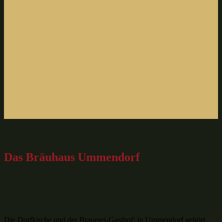
Das Bräuhaus Ummendorf
Die Dorfkirche und der Brauerei-Gasthof: in Ummendorf gehört